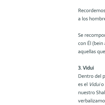
Recordemos q
a los hombr
Se recompon
con Él (bei
aquellas que
3. Vidui
Dentro del 
es el
Vidui
o 
nuestro Sha
verbalizamos