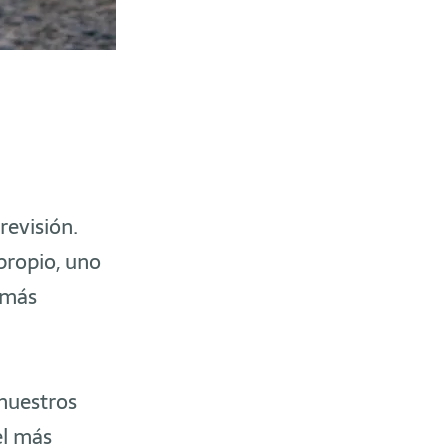
revisión.
 propio, uno
 más
 nuestros
el más