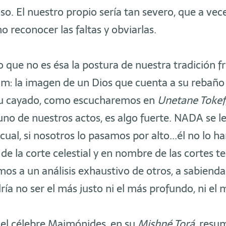
so. El nuestro propio sería tan severo, que a vec
o reconocer las faltas y obviarlas.
 que no es ésa la postura de nuestra tradición f
m: la imagen de un Dios que cuenta a su rebaño 
su cayado, como escucharemos en
Unetane Tokef
uno de nuestros actos, es algo fuerte. NADA se l
cual, si nosotros lo pasamos por alto...él no lo ha
e la corte celestial y en nombre de las cortes te
s a un análisis exhaustivo de otros, a sabienda
ría no ser el más justo ni el más profundo, ni el 
el célebre Maimónides, en su
Mishné Torá,
resum