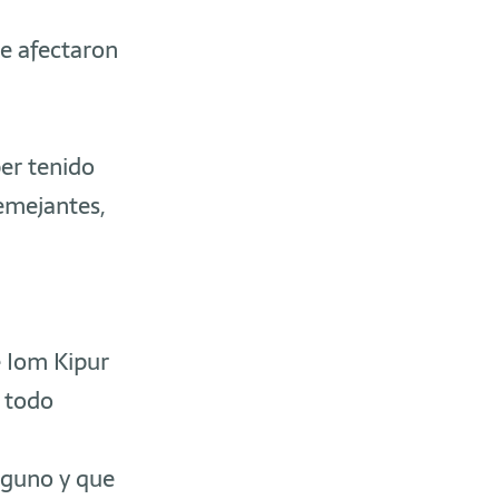
ue afectaron
er tenido
emejantes,
 Iom Kipur
 todo
nguno y que