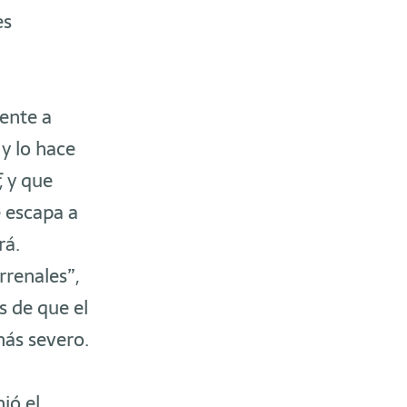
es
rente a
y lo hace
, y que
e escapa a
rá.
rrenales”,
s de que el
más severo.
ió el