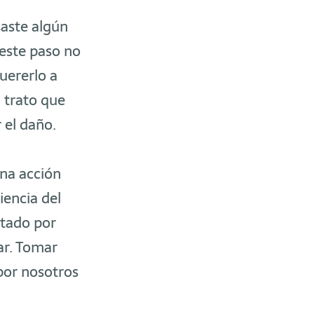
saste algún
 este paso no
quererlo a
 trato que
 el daño.
una acción
iencia del
ctado por
rar. Tomar
por nosotros