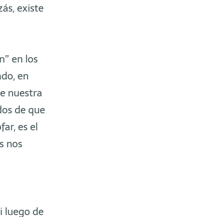
ás, existe
n” en los
ado, en
ue nuestra
dos de que
ar, es el
as nos
i luego de