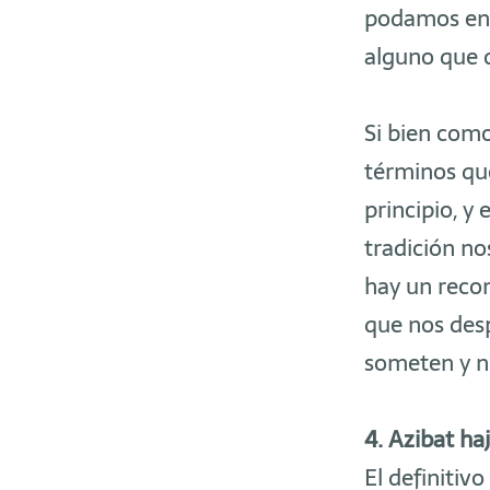
podamos enc
alguno que d
Si bien como
términos que
principio, y
tradición no
hay un recon
que nos desp
someten y no
4. Azibat ha
El definitiv