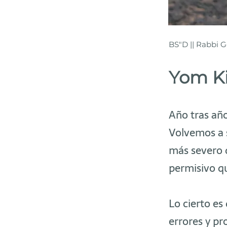
BS"D || Rabbi G
Yom K
Año tras año
Volvemos a s
más severo 
permisivo qu
Lo cierto es
errores y pr