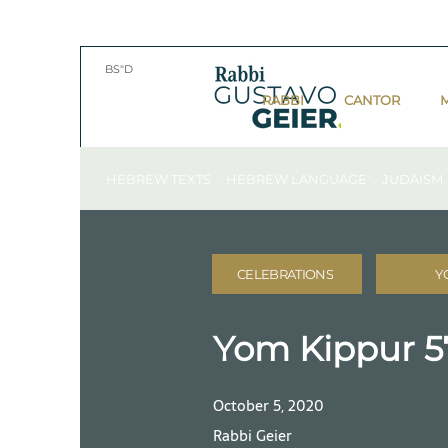
BS"D
RABBI
CANTOR
HEBREW TEXTS . HEBREW LANGUAGE . JUDAISM
CELEBRATIONS
Y
Yom Kippur 
October 5, 2020
Rabbi Geier