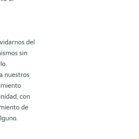
vidarnos del
mismos sin
lo.
a nuestros
amiento
nidad, con
imiento de
alguno.