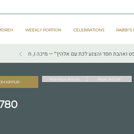
MOREH
WEEKLY PORTION
CELEBRATIONS
RABBI'S
ט ואהבת חסד והצנע לכת עם אלהיך״ — מיכה ו, ח
Previous Article
Next Article
OM KIPPUR
5780