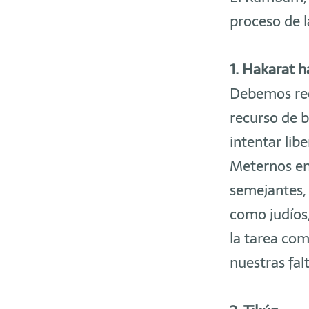
proceso de 
1. Hakarat h
Debemos rec
recurso de b
intentar lib
Meternos en 
semejantes,
como judíos
la tarea com
nuestras fal