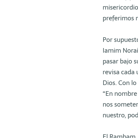
misericordio
preferimos n
Por supuesto
Iamim Norai
pasar bajo 
revisa cada 
Dios. Con lo 
“En nombre d
nos sometemo
nuestro, pod
El Rambam, 