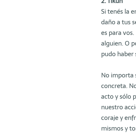
2. Tikún
Si tenés la 
daño a tus s
es para vos.
alguien. O 
pudo haber s
No importa s
concreta. No
acto y sólo 
nuestro acci
coraje y en
mismos y tom